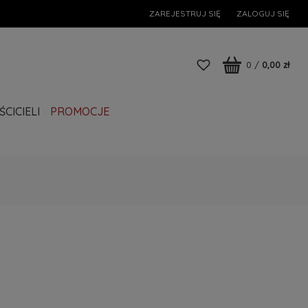
ZAREJESTRUJ SIĘ
ZALOGUJ SIĘ
0
/
0,00 zł
CICIELI
PROMOCJE