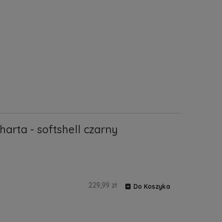
arta - softshell czarny
229,99 zł
Do Koszyka