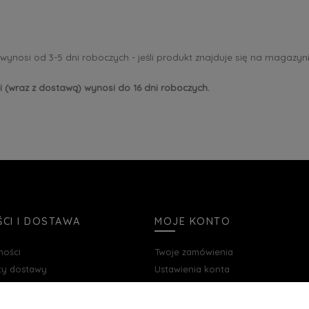
 wynosi od 3-5 dni roboczych - jeśli produkt znajduje się na magazyni
 (wraz z dostawą) wynosi do 16 dni roboczych.
CI I DOSTAWA
MOJE KONTO
ności
Twoje zamówienia
zty dostawy
Ustawienia konta
Przechowalnia