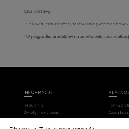
Czas dostawy
- Całkowity czas realizacji zamówienia (wraz z dostawą)
-
W przypadku produktów na zamówienie, czas realizacji
INFORMACJE
PŁATNOŚ
Regulamin
Formy płat
Zwroty i reklamacje
Czas i kos
Polityka prywatności
Blog