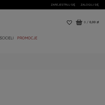
ZAREJESTRUJ SIĘ
ZALOGUJ SIĘ
0
/
0,00 zł
CICIELI
PROMOCJE