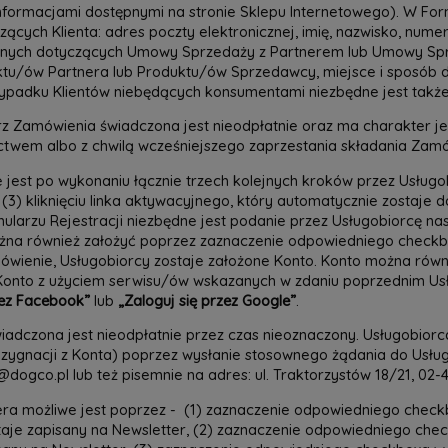
nformacjami dostępnymi na stronie Sklepu Internetowego). W For
ących Klienta: adres poczty elektronicznej, imię, nazwisko, nume
 danych dotyczących Umowy Sprzedaży z Partnerem lub Umowy Spr
ktu/ów Partnera lub Produktu/ów Sprzedawcy, miejsce i sposób
ypadku Klientów niebędących konsumentami niezbędne jest także
rz Zamówienia świadczona jest nieodpłatnie oraz ma charakter je
ctwem albo z chwilą wcześniejszego zaprzestania składania Zam
 jest po wykonaniu łącznie trzech kolejnych kroków przez Usługobi
z (3) kliknięciu linka aktywacyjnego, który automatycznie zostaj
mularzu Rejestracji niezbędne jest podanie przez Usługobiorcę n
można również założyć poprzez zaznaczenie odpowiedniego chec
ówienie, Usługobiorcy zostaje założone Konto. Konto można równ
Konto z użyciem serwisu/ów wskazanych w zdaniu poprzednim Usłu
rzez Facebook”
lub
„Zaloguj się przez Google”
.
iadczona jest nieodpłatnie przez czas nieoznaczony. Usługobiorc
rezygnacji z Konta) poprzez wysłanie stosownego żądania do Usł
@dogco.pl lub też pisemnie na adres: ul. Traktorzystów 18/21, 02
era możliwe jest poprzez - (1) zaznaczenie odpowiedniego checkb
aje zapisany na Newsletter, (2) zaznaczenie odpowiedniego checkb