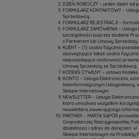
DZIEŃ ROBOCZY – jeden dzień od po
FORMULARZ KONTAKTOWY – Usługa Ele
Sprzedawcą.
FORMULARZ REJESTRACJI – formular
FORMULARZ ZAMÓWIENIA – Usługa Ele
szczególności poprzez dodanie Pr
z Partnerem lub Umowy Sprzedaży z
KLIENT – (1) osoba fizyczna posia
obowiązujące także osoba fizyczna
nieposiadająca osobowości prawnej
Umowę Sprzedaży ze Sprzedawcą.
KODEKS CYWILNY – ustawa Kodeks cywil
KONTO – Usługa Elektroniczna, ozn
teleinformatycznym Usługodawcy, 
Sklepie Internetowym.
NEWSLETTER – Usługa Elektroniczna
która umożliwia wszystkim korzysta
newslettera zawierającego informa
PARTNER -
MARTA SĄPÓR prowadząca 
Gospodarczej Rzeczypospolitej Pol
działalności i adres do doręczeń: 
Sklepie Internetowym na Produkty 