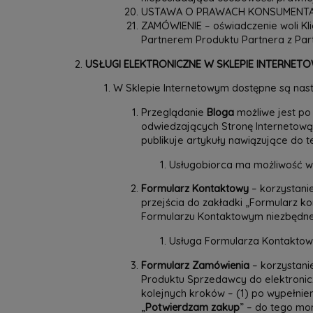
USTAWA O PRAWACH KONSUMENTA – us
ZAMÓWIENIE – oświadczenie woli K
Partnerem Produktu Partnera z P
USŁUGI ELEKTRONICZNE W SKLEPIE INTERNET
W Sklepie Internetowym dostępne są nastę
Przeglądanie
Bloga
możliwe jest po 
odwiedzających Stronę Internetową
publikuje artykuły nawiązujące do
Usługobiorca ma możliwość w k
Formularz Kontaktowy
– korzystani
przejścia do zakładki „Formularz ko
Formularzu Kontaktowym niezbędne j
Usługa Formularza Kontaktowe
Formularz Zamówienia
– korzystani
Produktu Sprzedawcy do elektronic
kolejnych kroków – (1) po wypełnie
„
Potwierdzam zakup
” – do tego mo