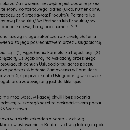
mularzu Zamówienia niezbędne jest podanie przez
r telefonu kontaktowego, adres (ulica, numer domu,
zedaży ze Sprzedawcą: Produkt/y Partnera lub
 dostawy Produktu/ów Partnera lub Produktu/ów
 podanie nazwy firmy oraz numeru NIP.
dnorazowy i ulega zakończeniu z chwilą złożenia
ówienia za jego pośrednictwem przez Usługobiorcę.
orcę – (1) wypełnieniu Formularza Rejestracji, (2)
e doręczony Usługobiorcy na wskazany przez niego
astępujących danych Usługobiorcy: adres poczty
kboxa podczas składania Zamówienia w Formularzu
ież założyć poprzez konto Usługobiorcy w serwisie
gobiorca zobowiązany jest do kliknięcia –
a ma możliwość, w każdej chwili i bez podania
ugodawcy, w szczególności za pośrednictwem poczty
-495 Warszawa.
oxa w trakcie zakładania Konta – z chwilą
oxa w ustawieniach Konta – z chwilą kliknięcia pola