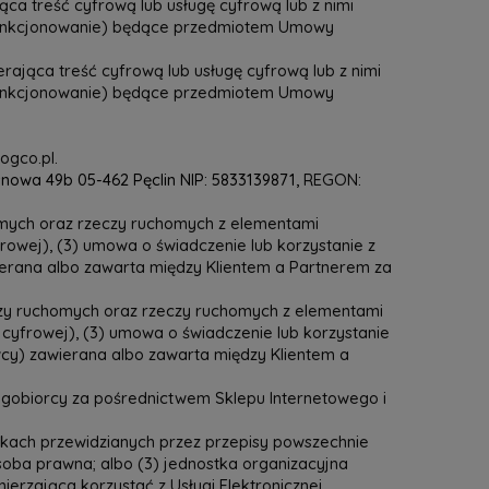
a treść cyfrową lub usługę cyfrową lub z nimi
we funkcjonowanie) będące przedmiotem Umowy
jąca treść cyfrową lub usługę cyfrową lub z nimi
we funkcjonowanie) będące przedmiotem Umowy
gco.pl.
snowa 49b 05-462 Pęclin NIP: 5833139871,
REGON:
ych oraz rzeczy ruchomych z elementami
rowej), (3) umowa o świadczenie lub korzystanie z
ierana albo zawarta między Klientem a Partnerem za
 ruchomych oraz rzeczy ruchomych z elementami
cyfrowej), (3) umowa o świadczenie lub korzystanie
cy) zawierana albo zawarta między Klientem a
gobiorcy za pośrednictwem Sklepu Internetowego i
kach przewidzianych przez przepisy powszechnie
soba prawna; albo (3) jednostka organizacyjna
erzająca korzystać z Usługi Elektronicznej.