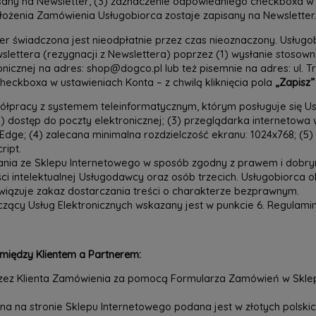
sany na Newsletter, (3) zaznaczenie odpowiedniego checkboxa w
łożenia Zamówienia Usługobiorca zostaje zapisany na Newsletter.
er świadczona jest nieodpłatnie przez czas nieoznaczony. Usługob
wslettera (rezygnacji z Newslettera) poprzez (1) wysłanie stoso
icznej na adres: shop@dogco.pl lub też pisemnie na adres: ul. T
eckboxa w ustawieniach Konta – z chwilą kliknięcia pola
„Zapisz”
pracy z systemem teleinformatycznym, którym posługuje się Usł
 dostęp do poczty elektronicznej; (3) przeglądarka internetowa w a
Edge; (4) zalecana minimalna rozdzielczość ekranu: 1024x768; (5
ript.
tania ze Sklepu Internetowego w sposób zgodny z prawem i dob
ości intelektualnej Usługodawcy oraz osób trzecich. Usługobiorc
iązuje zakaz dostarczania treści o charakterze bezprawnym.
ący Usług Elektronicznych wskazany jest w punkcie 6. Regulami
iędzy Klientem a Partnerem:
rzez Klienta Zamówienia za pomocą Formularza Zamówień w Sklepi
 na stronie Sklepu Internetowego podana jest w złotych polskich