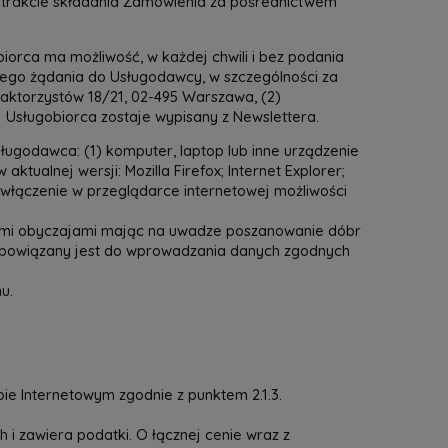
 trakcie składania Zamówienia za pośrednictwem
iorca ma możliwość, w każdej chwili i bez podania
wnego żądania do Usługodawcy, w szczególności za
raktorzystów 18/21, 02-495 Warszawa, (2)
Usługobiorca zostaje wypisany z Newslettera.
ugodawca: (1) komputer, laptop lub inne urządzenie
ktualnej wersji: Mozilla Firefox; Internet Explorer;
) włączenie w przeglądarce internetowej możliwości
rymi obyczajami mając na uwadze poszanowanie dóbr
a obowiązany jest do wprowadzania danych zgodnych
nu.
e Internetowym zgodnie z punktem 2.1.3.
 i zawiera podatki. O łącznej cenie wraz z