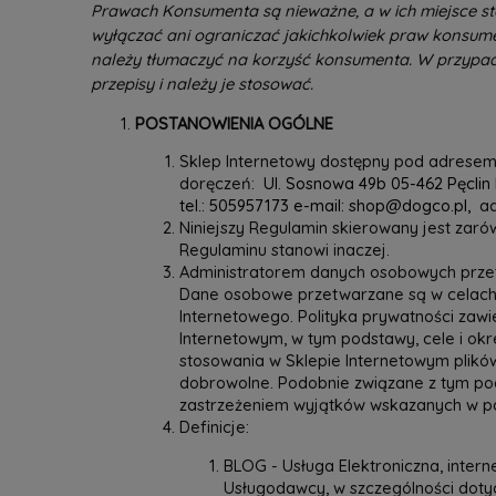
Prawach Konsumenta są nieważne, a w ich miejsce st
wyłączać ani ograniczać jakichkolwiek praw konsum
należy tłumaczyć na korzyść konsumenta. W przypad
przepisy i należy je stosować.
POSTANOWIENIA OGÓLNE
Sklep Internetowy dostępny pod adresem
doręczeń:
Ul. Sosnowa 49b 05-462 Pęclin 
tel.: 505957173 e-mail: shop@dogco.pl,
ad
Niniejszy Regulamin skierowany jest zar
Regulaminu stanowi inaczej.
Administratorem danych osobowych przetw
Dane osobowe przetwarzane są w celach,
Internetowego. Polityka prywatności zaw
Internetowym, w tym podstawy, cele i ok
stosowania w Sklepie Internetowym plikó
dobrowolne. Podobnie związane z tym pod
zastrzeżeniem wyjątków wskazanych w po
Definicje:
BLOG - Usługa Elektroniczna, inter
Usługodawcy, w szczególności doty