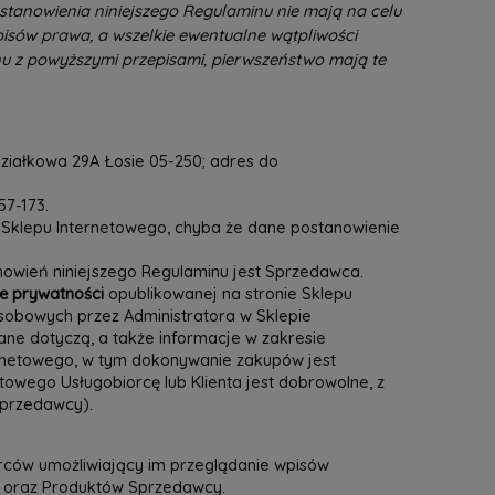
stanowienia niniejszego Regulaminu nie mają na celu
isów prawa, a wszelkie ewentualne wątpliwości
u z powyższymi przepisami, pierwszeństwo mają te
iałkowa 29A Łosie 05-250; adres do
57-173.
e Sklepu Internetowego, chyba że dane postanowienie
owień niniejszego Regulaminu jest Sprzedawca.
ce prywatności
opublikowanej na stronie Sklepu
sobowych przez Administratora w Sklepie
ne dotyczą, a także informacje w zakresie
ternetowego, w tym dokonywanie zakupów jest
wego Usługobiorcę lub Klienta jest dobrowolne, z
Sprzedawcy).
orców umożliwiający im przeglądanie wpisów
a oraz Produktów Sprzedawcy.