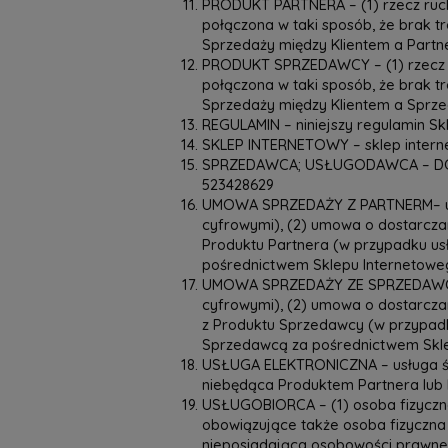
PRODUKT PARTNERA – (1) rzecz rucho
połączona w taki sposób, że brak t
Sprzedaży między Klientem a Part
PRODUKT SPRZEDAWCY – (1) rzecz ru
połączona w taki sposób, że brak t
Sprzedaży między Klientem a Sprz
REGULAMIN – niniejszy regulamin Sk
SKLEP INTERNETOWY – sklep intern
SPRZEDAWCA; USŁUGODAWCA –
D
523428629
UMOWA SPRZEDAŻY Z PARTNERM– umo
cyfrowymi), (2) umowa o dostarczan
Produktu Partnera (w przypadku usł
pośrednictwem Sklepu Internetowe
UMOWA SPRZEDAŻY ZE SPRZEDAWCĄ –
cyfrowymi), (2) umowa o dostarczan
z Produktu Sprzedawcy (w przypadk
Sprzedawcą za pośrednictwem Skle
USŁUGA ELEKTRONICZNA – usługa św
niebędąca Produktem Partnera lub
USŁUGOBIORCA – (1) osoba fizyczna
obowiązujące także osoba fizyczna
nieposiadająca osobowości prawnej,