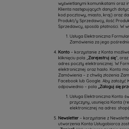
wyświetlanymi komunikatami oraz i
Klienta następujących danych dotycz
kod pocztowy, miasto, kraj) oraz
Produkt/y Sprzedawcy, ilość Produ
Sprzedawcy, sposób płatności. W w
Usługa Elektroniczna Formula
Zamówienia za jego pośredni
Konto
– korzystanie z Konta możliwe
kliknięciu pola „
Zarejestruj się
”, ora
adres poczty elektronicznej. W For
elektronicznej oraz hasło. Konto 
Zamówienia – z chwilą złożenia Zam
Facebook lub Google. Aby założyć 
odpowiednio – pola
„Zaloguj się p
Usługa Elektroniczna Konto św
przyczyny, usunięcia Konta (
elektronicznej na adres: shop
Newsletter
– korzystanie z Newslett
utworzenia Konta Usługobiorca zost