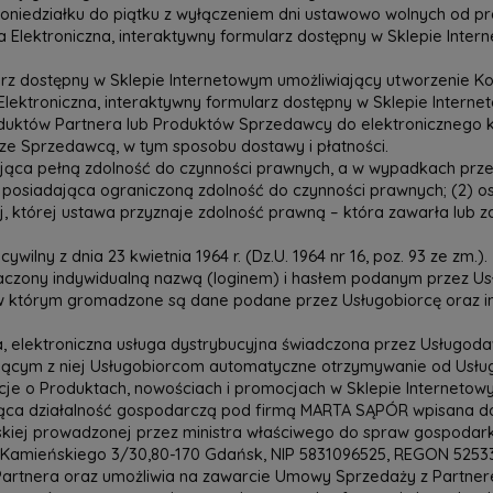
niedziałku do piątku z wyłączeniem dni ustawowo wolnych od pr
ktroniczna, interaktywny formularz dostępny w Sklepie Intern
z dostępny w Sklepie Internetowym umożliwiający utworzenie K
ktroniczna, interaktywny formularz dostępny w Sklepie Interne
oduktów Partnera lub Produktów Sprzedawcy do elektronicznego
e Sprzedawcą, w tym sposobu dostawy i płatności.
dająca pełną zdolność do czynności prawnych, a w wypadkach prz
 posiadająca ograniczoną zdolność do czynności prawnych; (2) o
, której ustawa przyznaje zdolność prawną – która zawarła lub
ny z dnia 23 kwietnia 1964 r. (Dz.U. 1964 nr 16, poz. 93 ze zm.).
aczony indywidualną nazwą (loginem) i hasłem podanym przez Us
w którym gromadzone są dane podane przez Usługobiorcę oraz i
, elektroniczna usługa dystrybucyjna świadczona przez Usługoda
jącym z niej Usługobiorcom automatyczne otrzymywanie od Usługo
cje o Produktach, nowościach i promocjach w Sklepie Internetow
działalność gospodarczą pod firmą MARTA SĄPÓR wpisana do Cent
skiej prowadzonej przez ministra właściwego do spraw gospodark
ul. Kamieńskiego 3/30,80-170 Gdańsk, NIP 5831096525, REGON 525
Partnera oraz umożliwia na zawarcie Umowy Sprzedaży z Partner