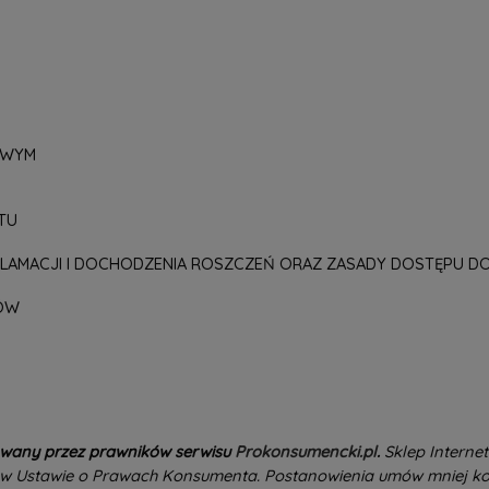
OWYM
TU
AMACJI I DOCHODZENIA ROSZCZEŃ ORAZ ZASADY DOSTĘPU D
CÓW
owany przez prawników serwisu
Prokonsumencki.pl
.
Sklep Interne
 w Ustawie o Prawach Konsumenta. Postanowienia umów mniej ko