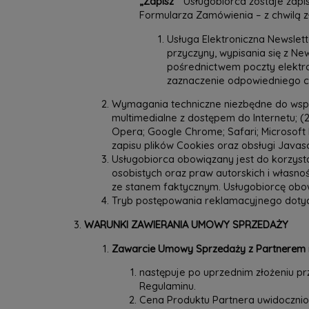
„Zapisz”
Usługobiorca zostaje zapi
Formularza Zamówienia – z chwilą z
Usługa Elektroniczna Newslett
przyczyny, wypisania się z Ne
pośrednictwem poczty elektron
zaznaczenie odpowiedniego ch
Wymagania techniczne niezbędne do współ
multimedialne z dostępem do Internetu; (2)
Opera; Google Chrome; Safari; Microsoft 
zapisu plików Cookies oraz obsługi Javasc
Usługobiorca obowiązany jest do korzys
osobistych oraz praw autorskich i własn
ze stanem faktycznym. Usługobiorcę obow
Tryb postępowania reklamacyjnego dotycz
WARUNKI ZAWIERANIA UMOWY SPRZEDAŻY
Zawarcie Umowy Sprzedaży z Partnerem m
następuje po uprzednim złożeniu p
Regulaminu.
Cena Produktu Partnera uwidoczniona