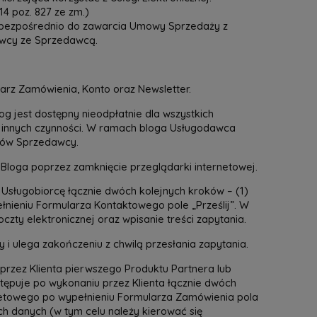
 poz. 827 ze zm.)
e bezpośrednio do zawarcia Umowy Sprzedaży z
wcy ze Sprzedawcą.
arz Zamówienia, Konto oraz Newsletter.
log jest dostępny nieodpłatnie dla wszystkich
 innych czynności. W ramach bloga Usługodawca
któw Sprzedawcy.
 Bloga poprzez zamknięcie przeglądarki internetowej.
Usługobiorcę łącznie dwóch kolejnych kroków – (1)
ełnieniu Formularza Kontaktowego pole „Prześlij”. W
zty elektronicznej oraz wpisanie treści zapytania.
 ulega zakończeniu z chwilą przesłania zapytania.
rzez Klienta pierwszego Produktu Partnera lub
ępuje po wykonaniu przez Klienta łącznie dwóch
ernetowego po wypełnieniu Formularza Zamówienia pola
h danych (w tym celu należy kierować się