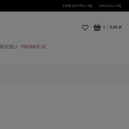
ZAREJESTRUJ SIĘ
ZALOGUJ SIĘ
0
/
0,00 zł
CICIELI
PROMOCJE