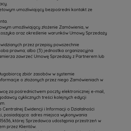
acy.
etowym umożliwiający bezpośredni kontakt ze
onta.
towym umożliwiający złożenie Zamówienia, w
 koszyka oraz określenie warunków Umowy Sprzedaży
ewidzianych przez przepisy powszechnie
soba prawna; albo (3) jednostka organizacyjna
 zamierza zawrzeć Umowę Sprzedaży z Partnerem lub
ługobiorcę zbiór zasobów w systemie
nformacje o złożonych przez niego Zamówieniach w
wcę za pośrednictwem poczty elektronicznej e-mail,
dawcy cyklicznych treści kolejnych edycji
ym.
ralnej Ewidencji i Informacji o Działalności
i, posiadająca: adres miejsca wykonywania
335636, której Sprzedawca udostępnia przestrzeń w
em przez Klientów.