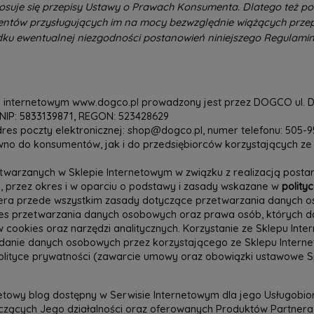
osuje się przepisy Ustawy o Prawach Konsumenta. Dlatego też po
entów przysługujących im na mocy bezwzględnie wiążących przep
ku ewentualnej niezgodności postanowień niniejszego Regulamin
 internetowym www.dogco.pl prowadzony jest przez DOGCO ul. Dz
NIP: 5833139871,
REGON: 523428629
res poczty elektronicznej: shop@dogco.pl, numer telefonu: 505-9
ówno do konsumentów, jak i do przedsiębiorców korzystających z
arzanych w Sklepie Internetowym w związku z realizacją postan
 przez okres i w oparciu o podstawy i zasady wskazane w
polity
iera przede wszystkim zasady dotyczące przetwarzania danych o
res przetwarzania danych osobowych oraz prawa osób, których da
w cookies oraz narzędzi analitycznych. Korzystanie ze Sklepu In
anie danych osobowych przez korzystającego ze Sklepu Interneto
lityce prywatności (zawarcie umowy oraz obowiązki ustawowe 
netowy blog dostępny w Serwisie Internetowym dla jego Usługobi
czących Jego działalności oraz oferowanych Produktów Partner