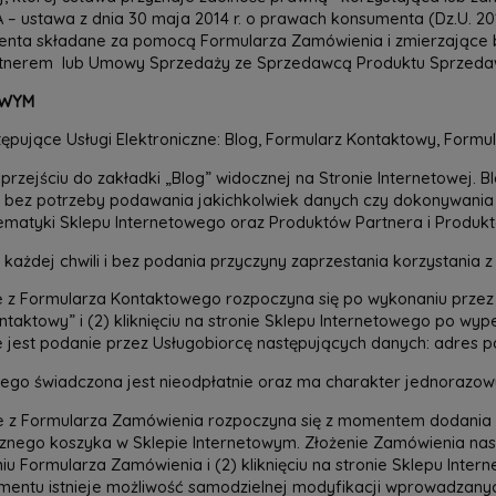
tawa z dnia 30 maja 2014 r. o prawach konsumenta (Dz.U. 2014
lienta składane za pomocą Formularza Zamówienia i zmierzając
artnerem lub Umowy Sprzedaży ze Sprzedawcą Produktu Sprzeda
OWYM
pujące Usługi Elektroniczne: Blog, Formularz Kontaktowy, Formul
przejściu do zakładki „Blog” widocznej na Stronie Internetowej. B
 bez potrzeby podawania jakichkolwiek danych czy dokonywania
 tematyki Sklepu Internetowego oraz Produktów Partnera i Produ
ażdej chwili i bez podania przyczyny zaprzestania korzystania z
e z Formularza Kontaktowego rozpoczyna się po wykonaniu przez 
ntaktowy” i (2) kliknięciu na stronie Sklepu Internetowego po wyp
est podanie przez Usługobiorcę następujących danych: adres poc
go świadczona jest nieodpłatnie oraz ma charakter jednorazowy i
e z Formularza Zamówienia rozpoczyna się z momentem dodania p
znego koszyka w Sklepie Internetowym. Złożenie Zamówienia nast
niu Formularza Zamówienia i (2) kliknięciu na stronie Sklepu Int
mentu istnieje możliwość samodzielnej modyfikacji wprowadzanyc