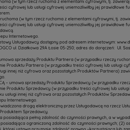
ma (w tym rzecz ruchoma z elementami cyfrowymi, tj. zawierając
reści cyfrowej lub usługi cyfrowej uniemożliwiłby jej prawidło
nerem.
choma (w tym rzecz ruchoma z elementami cyfrowymi, tj. zawiera
reści cyfrowej lub usługi cyfrowej uniemożliwiłby jej prawidło
edawcą.
lepu Internetowego.
etowy Usługodawcy dostępny pod adresem internetowym: www.do
OGCO ul. Działkowa 29A Łosie 05-250; adres do doręczeń:
Ul. So
wa sprzedaży Produktu Partnera (w przypadku rzeczy ruchom
ie Produktu Partnera (w przypadku treści cyfrowej lub usługi cyf
ugi innej niż cyfrowa oraz pozostałych Produktów Partnera) zaw
go.
 umowa sprzedaży Produktu Sprzedawcy (w przypadku rzeczy
ie Produktu Sprzedawcy (w przypadku treści cyfrowej lub usługi 
u usługi innej niż cyfrowa oraz pozostałych Produktów Sprzedaw
pu Internetowego.
iadczona drogą elektroniczną przez Usługodawcę na rzecz Usłu
 Produktem Sprzedawcy.
 posiadająca pełną zdolność do czynności prawnych, a w wypad
 posiadająca ograniczoną zdolność do czynności prawnych; (2) o
 której ustawa przyznaje zdolność prawną –korzystająca lub zami