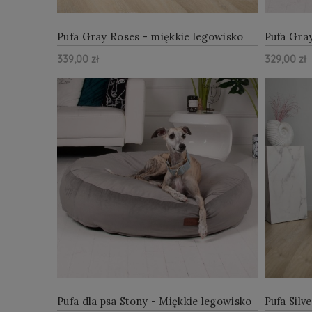
Pufa Gray Roses - miękkie legowisko
Pufa Gra
dla psa
dla psa
339,00 zł
329,00 zł
ZOBACZ WIĘCEJ
Do Koszyka
Do Kosz
Pufa dla psa Stony - Miękkie legowisko
Pufa Silv