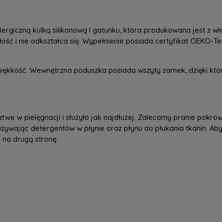
lergiczną kulką silikonową I gatunku, która produkowana jest z 
ść i nie odkształca się. Wypełnienie posiada certyfikat OEKO-Tex
iękkość. Wewnętrzna poduszka posiada wszyty zamek, dzięki k
we w pielęgnacji i służyło jak najdłużej. Zalecamy pranie pokrowc
 używając detergentów w płynie oraz płynu do płukania tkanin. A
 na drugą stronę.