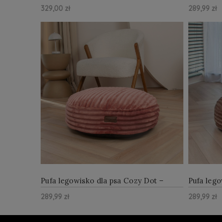
dla psa szare
szare
329,00 zł
289,99 zł
ZOBACZ WIĘCEJ
Do Koszyka
Do Kosz
Pufa legowisko dla psa Cozy Dot –
Pufa lego
Raspberry Kiss 60 cm
Chocolat
289,99 zł
289,99 zł
ZOBACZ WIĘCEJ
Do Koszyka
Do Kosz