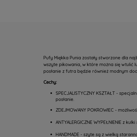
Pufy Miękka Punia zostały stworzone dla na
wszyte pikowania, w które można się wtulić l
posłanie z futra będzie również modnym do
Cechy:
SPECJALISTYCZNY KSZTAŁT - specjalna t
posłanie.
ZDEJMOWANY POKROWIEC - możliwość pr
ANTYALERGICZNE WYPEŁNIENIE z kulki sil
HANDMADE - szyte są z wielką staranno