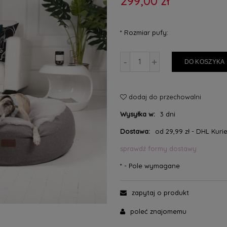
299,00 zł
*
Rozmiar pufy:
-
+
DO KOSZYKA
dodaj do przechowalni
Wysyłka w:
3 dni
Dostawa:
od 29,99 zł
- DHL Kurie
sprawdź formy dostawy
*
- Pole wymagane
zapytaj o produkt
poleć znajomemu