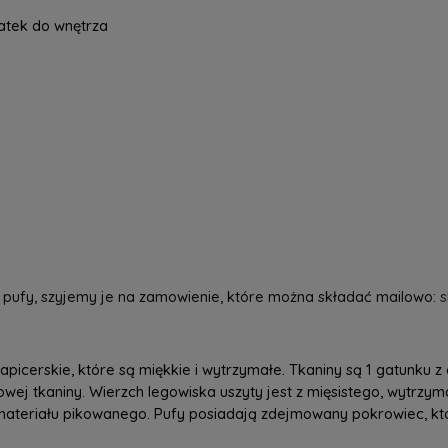
ek do wnętrza
pufy, szyjemy je na zamowienie, które można składać mailowo:
apicerskie, które są miękkie i wytrzymałe. Tkaniny są 1 gatunku
wej tkaniny. Wierzch legowiska uszyty jest z mięsistego, wytrzy
o materiału pikowanego. Pufy posiadają zdejmowany pokrowiec, kt