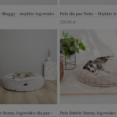
y Shaggy - miękkie legowisko
Pufa dla psa Nutty - Miękkie 
dla psa beżowe
329,00 zł
ZOBACZ WIĘCEJ
ZOBAC
yka
Do Koszyka
er Bunny, legowisko dla psa -
Pufa Bubble Bunny, legowisko 