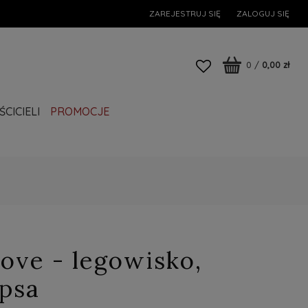
ZAREJESTRUJ SIĘ
ZALOGUJ SIĘ
0
/
0,00 zł
CICIELI
PROMOCJE
ove - legowisko,
 psa