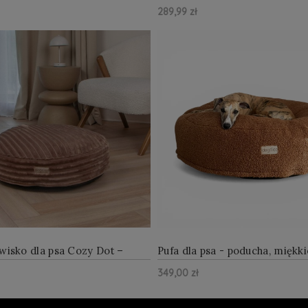
beżowe
289,99 zł
ZOBACZ WIĘCEJ
ZOBAC
yka
Do Koszyka
wisko dla psa Cozy Dot –
Pufa dla psa - poducha, miękki
e Dream 60 cm
legowisko, baranek boucle toff
349,00 zł
ZOBACZ WIĘCEJ
ZOBAC
yka
Do Koszyka