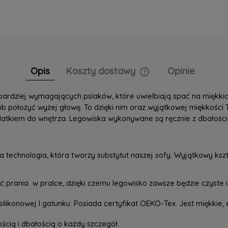
Opis
Koszty dostawy
Opinie
jbardziej wymagających psiaków, które uwielbiają spać na miękki
ub położyć wyżej głowę. To dzięki nim oraz wyjątkowej miękkości 
datkiem do wnętrza. Legowiska wykonywane są ręcznie z dbałości
echnologia, która tworzy substytut naszej sofy. Wyjątkowy kszta
ania w pralce, dzięki czemu legowisko zawsze będzie czyste 
ikonowej I gatunku. Posiada certyfikat OEKO-Tex. Jest miękkie, e
ścią i dbałością o każdy szczegół.