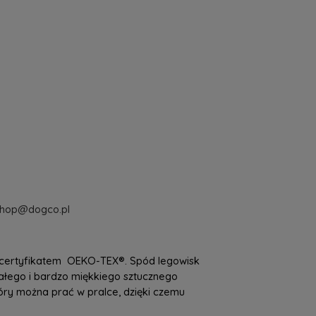
shop@dogco.pl
 z certyfikatem OEKO-TEX®. Spód legowisk
małego i bardzo miękkiego sztucznego
óry można prać w pralce, dzięki czemu