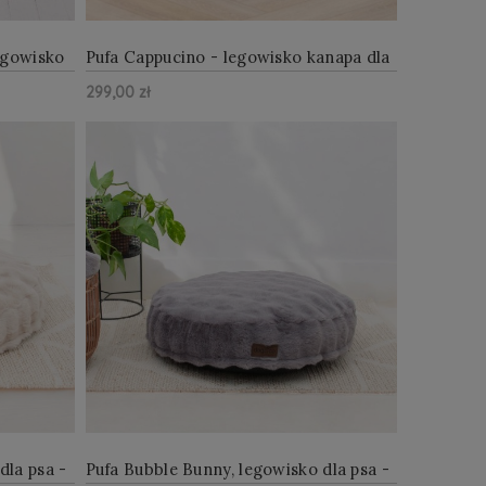
legowisko
Pufa Cappucino - legowisko kanapa dla
psa
299,00 zł
Z WIĘCEJ
ZOBACZ WIĘCEJ
Do Koszyka
dla psa -
Pufa Bubble Bunny, legowisko dla psa -