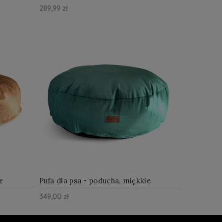
szare
289,99 zł
Z WIĘCEJ
ZOBACZ WIĘCEJ
Do Koszyka
e
Pufa dla psa - poducha, miękkie
ii
legowisko, butelkowa zieleń
349,00 zł
Z WIĘCEJ
ZOBACZ WIĘCEJ
Do Koszyka