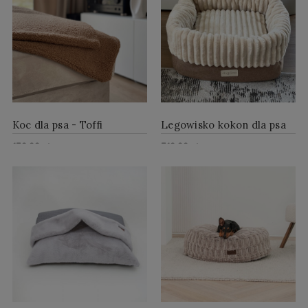
Koc dla psa - Toffi
Legowisko kokon dla psa
ze składanymi bokami -
139,99 zł
319,99 zł
Creme Caramel
Do Koszyka
Do Koszyka