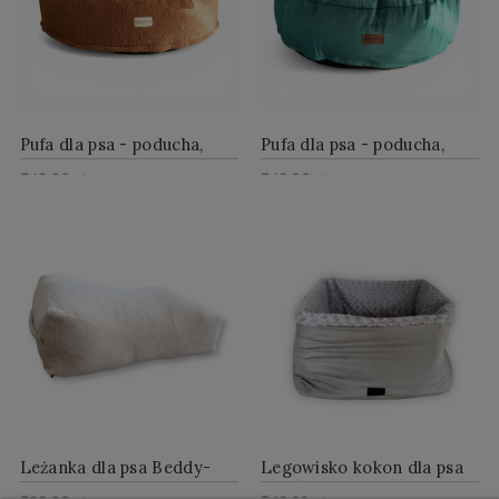
Pufa dla psa - poducha,
Pufa dla psa - poducha,
miękkie legowisko,
miękkie legowisko,
349,00 zł
349,00 zł
baranek boucle toffii
butelkowa zieleń
Do Koszyka
Do Koszyka
Leżanka dla psa Beddy-
Legowisko kokon dla psa
bye - materac dla psa z
ze składanymi bokami -