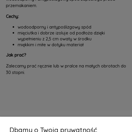
przemakaniem.
Cechy:
wodoodporny i antypoślizgowy spód
mięciutka i dobrze izoluje od podłoża dzięki
wypełnieniu z 2,5 cm owaty w środku
miękkim i miłe w dotyku materiał
Jak prać?
Zalecamy prać ręcznie lub w pralce na małych obrotach do
30 stopni.
Dbamy o Twoją prywatność