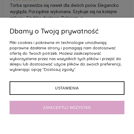
Torba sprawdza się nawet dla dwóch psów. Elegancko
wygląda. Porządnie wykonana. Szykuje się na kolejne
zakupy. Szybka dostawa. Polecam ☺️
w tym tygodniu
Dbamy o Twoją prywatność
Pliki cookies i pokrewne im technologie umożliwiają
poprawne działanie strony i pomagają nam dostosować
podgląd
ofertę do Twoich potrzeb. Możesz zaakceptować
wykorzystanie przez nas wszystkich tych plików i przejść do
sklepu lub dostosować użycie plików do swoich preferencji,
wybierając opcję "Dostosuj zgody".
USTAWIENIA
ZAAKCEPTUJ WSZYSTKO
AGNIESZKA
zweryfikowano
5
Witam serdecznie Od paru lat kupuję Państwa legowiska
dla moich piesków. Legowiska są przede wszystkim