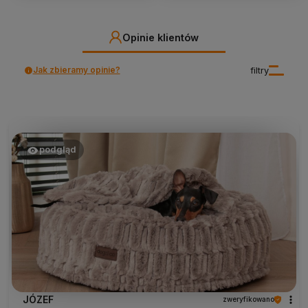
Opinie klientów
Jak zbieramy opinie?
filtry
podgląd
JÓZEF
zweryfikowano