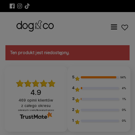
Ten produkt jest niedostępny.
5
94%
4
4%
4.9
3
1%
469
opinii klientów
z całego okresu
2
0%
zebranych i zweryfikowanych przez
1
0%